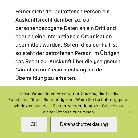
Ferner steht der betroffenen Person ein
Auskunftsrecht darüber zu, ob
personenbezogene Daten an ein Drittland
oder an eine internationale Organisation
übermittelt wurden. Sofern dies der Fall ist,
so steht der betroffenen Person im Übrigen
das Recht zu, Auskunft über die geeigneten
Garantien im Zusammenhang mit der
Übermittlung zu erhalten.
Möchte eine betroffene Person dieses
Diese Webseite verwendet nur Cookies, die für die
Funktionalität der Seite nötig sind. Wenn Sie fortfahren, gehen
Auskunftsrecht in Anspruch nehmen, kann
wir davon aus, dass Sie der Verwendung von Cookies auf
sie sich hierzu jederzeit an einen Mitarbeiter
dieser Website zustimmen.
des für die Verarbeitung Verantwortlichen
OK
Datenschutzerklärung
wenden.